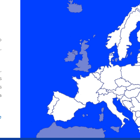
o
,
,
s
s
a
e