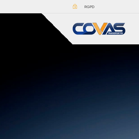
~
RGPD