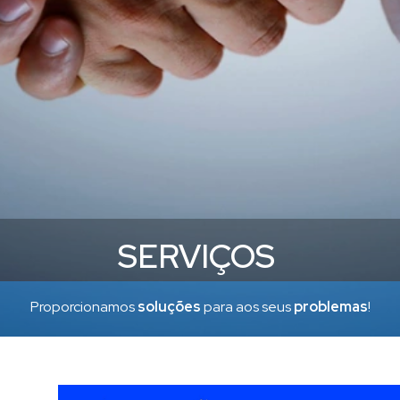
SERVIÇOS
Proporcionamos
soluções
para aos seus
problemas
!